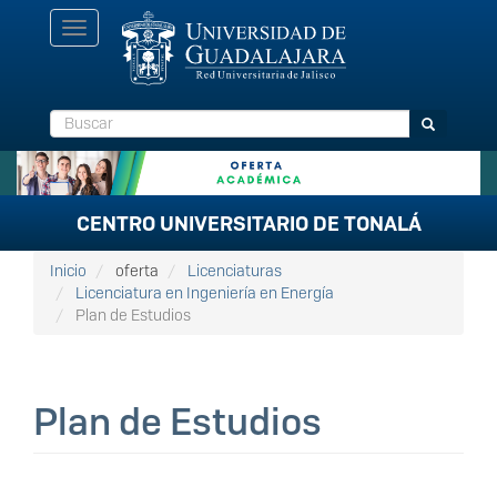
Pasar
Toggle
al
navigation
contenido
principal
Buscar
Buscar
CENTRO UNIVERSITARIO DE TONALÁ
Inicio
oferta
Licenciaturas
Licenciatura en Ingeniería en Energía
Plan de Estudios
Plan de Estudios