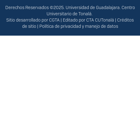
Derechos
Derechos Reservados ©2025. Universidad de Guadalajara. Centro
Universitario de Tonalá.
Sitio desarrollado por
CGTA
| Editado por
CTA CUTonalá
|
Créditos
de sitio
|
Política de privacidad y manejo de datos