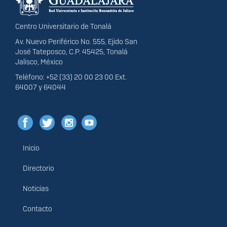
Centro Universitario de Tonalá
Av. Nuevo Periférico No. 555, Ejido San
José Tateposco, C.P. 45425, Tonalá
Jalisco, México
Teléfono: +52 (33) 20 00 23 00 Ext.
64007 y 64044
Inicio
Menú
principal
Directorio
Noticias
Contacto