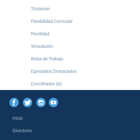
Titulación
Flexibilidad Curricular
Movilidad
Vinculación
Bolsa de Trabajo
Egresados Destacados
Coordinador (a)
Inicio
Menú
principal
Directorio