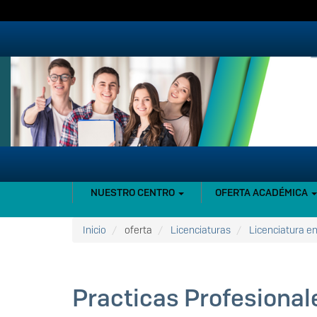
Pasar
al
contenido
principal
NAVEGACIÓN
NUESTRO CENTRO
OFERTA ACADÉMICA
PRINCIPAL
Inicio
oferta
Licenciaturas
Licenciatura en
Practicas Profesional