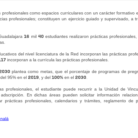
 profesionales como espacios curriculares con un carácter formativo e
ias profesionales; constituyen un ejercicio guiado y supervisado, a tr
16
40
Guadalajara 
 mil 
 estudiantes realizaron prácticas profesionales, 
as.
cativos del nivel licenciatura de la Red incorporan las prácticas profe
117
 incorporan a la currícula las prácticas profesionales.
2030 
plantea como metas, que el porcentaje de programas de pregr
2019
100%
2030
 del 95% en el 
, y del 
 en el 
.
s profesionales, el estudiante puede recurrir a la Unidad de Vincul
 adscripción. En dichas áreas pueden solicitar información relacion
r prácticas profesionales, calendarios y trámites, reglamento de pr
onalá