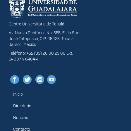
portal
Centro Universitario de Tonalá
Av. Nuevo Periférico No. 555, Ejido San
José Tateposco, C.P. 45425, Tonalá
Jalisco, México
Teléfono: +52 (33) 20 00 23 00 Ext.
64007 y 64044
Inicio
Menú
principal
Directorio
Noticias
Contacto