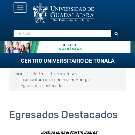
Pasar
Toggle
al
navigation
contenido
principal
Buscar
Buscar
CENTRO UNIVERSITARIO DE TONALÁ
Inicio
oferta
Licenciaturas
Licenciatura en Ingeniería en Energía
Egresados Destacados
Egresados Destacados
Joshua Ismael Martin Juárez