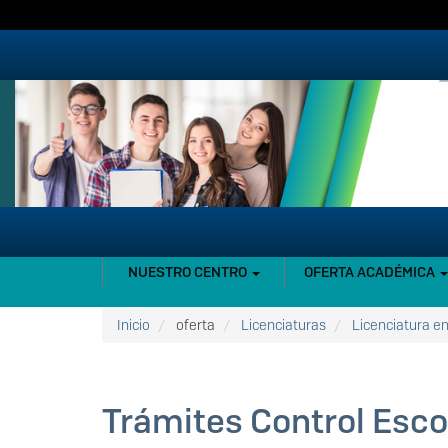
Pasar
al
contenido
principal
NAVEGACIÓN
NUESTRO CENTRO
OFERTA ACADÉMICA
PRINCIPAL
Inicio
oferta
Licenciaturas
Licenciatura en
Trámites Control Esco