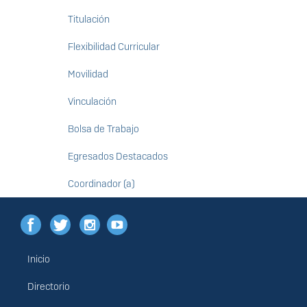
Titulación
Flexibilidad Curricular
Movilidad
Vinculación
Bolsa de Trabajo
Egresados Destacados
Coordinador (a)
Inicio
Menú
principal
Directorio