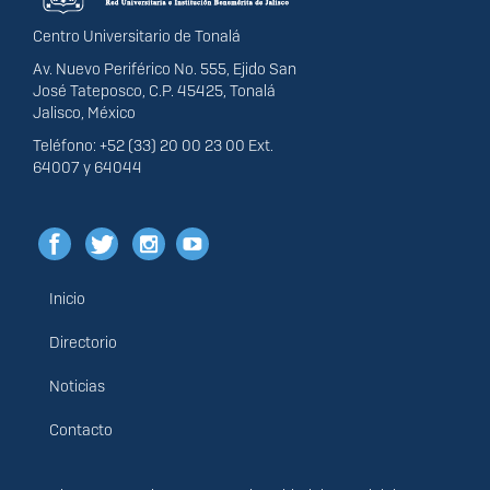
Centro Universitario de Tonalá
Av. Nuevo Periférico No. 555, Ejido San
José Tateposco, C.P. 45425, Tonalá
Jalisco, México
Teléfono: +52 (33) 20 00 23 00 Ext.
64007 y 64044
Inicio
Menú
principal
Directorio
Noticias
Contacto
Derechos