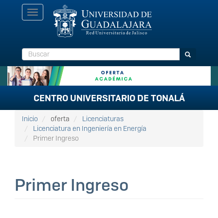
Pasar
Toggle
al
navigation
contenido
principal
Buscar
Buscar
CENTRO UNIVERSITARIO DE TONALÁ
Inicio
oferta
Licenciaturas
Licenciatura en Ingeniería en Energía
Primer Ingreso
Primer Ingreso