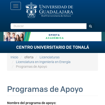
Pasar
Toggle
al
navigation
contenido
principal
Buscar
Buscar
CENTRO UNIVERSITARIO DE TONALÁ
Inicio
oferta
Licenciaturas
Licenciatura en Ingeniería en Energía
Programas de Apoyo
Programas de Apoyo
Nombre del programa de apoyo: