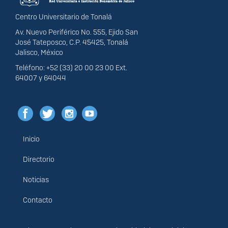
Centro Universitario de Tonalá
Av. Nuevo Periférico No. 555, Ejido San
José Tateposco, C.P. 45425, Tonalá
Jalisco, México
Teléfono: +52 (33) 20 00 23 00 Ext.
64007 y 64044
Inicio
Menú
principal
Directorio
Noticias
Contacto
Derechos