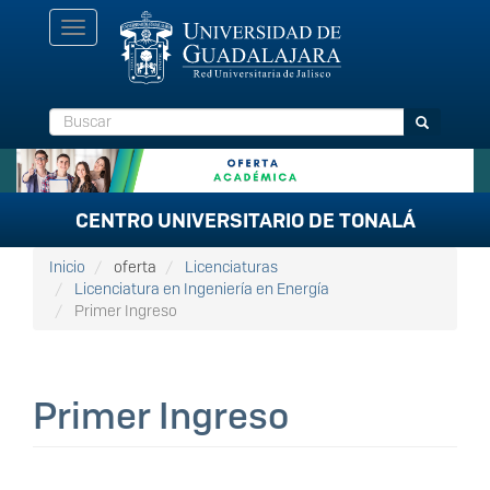
Pasar
Toggle
al
navigation
contenido
principal
Buscar
Buscar
CENTRO UNIVERSITARIO DE TONALÁ
Inicio
oferta
Licenciaturas
Licenciatura en Ingeniería en Energía
Primer Ingreso
Primer Ingreso