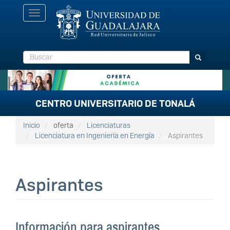
Pasar
Toggle
al
navigation
contenido
principal
Buscar
Buscar
CENTRO UNIVERSITARIO DE TONALÁ
Inicio
oferta
Licenciaturas
Licenciatura en Ingeniería en Energía
Aspirantes
Aspirantes
Información para aspirantes