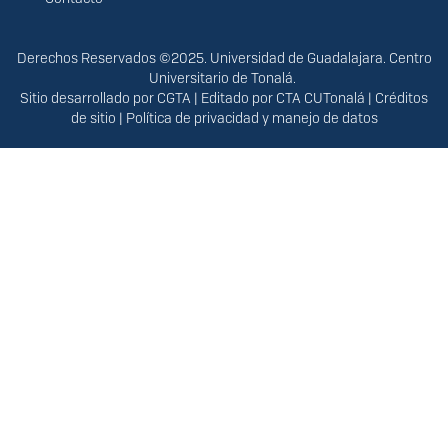
Derechos
Derechos Reservados ©2025. Universidad de Guadalajara. Centro
Universitario de Tonalá.
Sitio desarrollado por
CGTA
| Editado por
CTA CUTonalá
|
Créditos
de sitio
|
Política de privacidad y manejo de datos