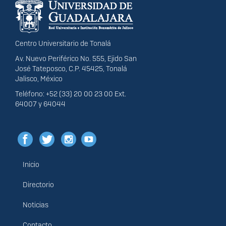
portal
Centro Universitario de Tonalá
Av. Nuevo Periférico No. 555, Ejido San
José Tateposco, C.P. 45425, Tonalá
Jalisco, México
Teléfono: +52 (33) 20 00 23 00 Ext.
64007 y 64044
Inicio
Menú
principal
Directorio
Noticias
Contacto