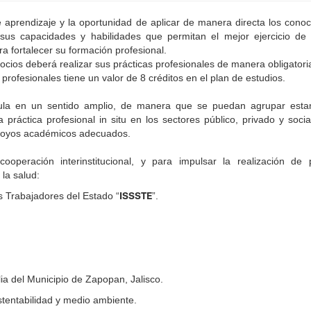
 aprendizaje y la oportunidad de aplicar de manera directa los cono
 sus capacidades y habilidades que permitan el mejor ejercicio de s
ra fortalecer su formación profesional.
cios deberá realizar sus prácticas profesionales de manera obligatoria
 profesionales tiene un valor de 8 créditos en el plan de estudios.
ícula en un sentido amplio, de manera que se puedan agrupar esta
a práctica profesional in situ en los sectores público, privado y socia
 apoyos académicos adecuados.
ooperación interinstitucional, y para impulsar la realización de p
 la salud:
ISSSTE
os Trabajadores del Estado “
”.
lia del Municipio de Zapopan, Jalisco.
tentabilidad y medio ambiente.