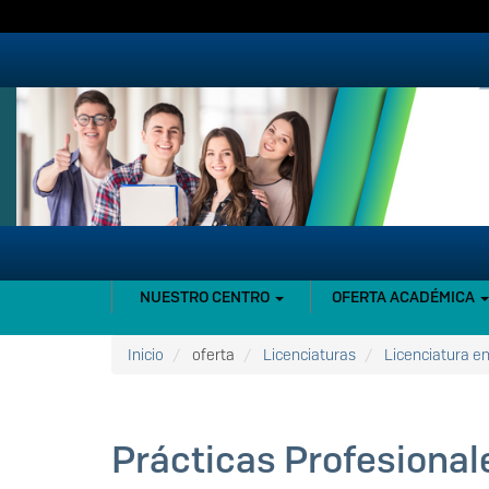
Pasar
al
contenido
principal
NAVEGACIÓN
NUESTRO CENTRO
OFERTA ACADÉMICA
PRINCIPAL
Inicio
oferta
Licenciaturas
Licenciatura e
Prácticas Profesional