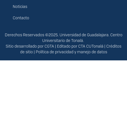
Noticias
Contacto
Derechos
Derechos Reservados ©2025. Universidad de Guadalajara. Centro
Universitario de Tonalá.
Sitio desarrollado por
CGTA
| Editado por
CTA CUTonalá
|
Créditos
de sitio
|
Política de privacidad y manejo de datos