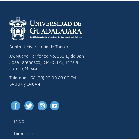
Información del
portal
Centro Universitario de Tonalá
Av. Nuevo Periférico No. 555, Ejido San
José Tateposco, C.P. 45425, Tonalá
Jalisco, México
Teléfono: +52 (33) 20 00 23 00 Ext.
64007 y 64044
Inicio
Menú
principal
Directorio