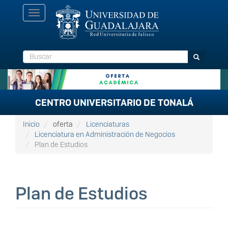
Pasar
Toggle
al
navigation
contenido
principal
Buscar
Buscar
CENTRO UNIVERSITARIO DE TONALÁ
Inicio
oferta
Licenciaturas
Licenciatura en Administración de Negocios
Plan de Estudios
Plan de Estudios