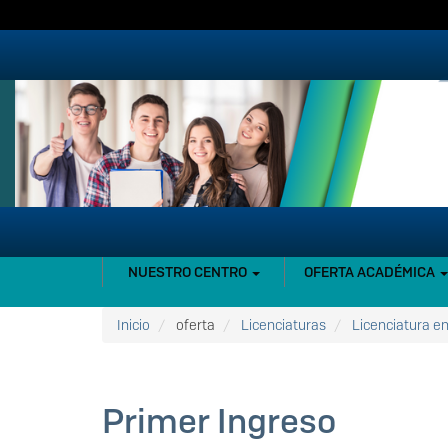
Pasar
al
contenido
principal
NAVEGACIÓN
NUESTRO CENTRO
OFERTA ACADÉMICA
PRINCIPAL
Inicio
oferta
Licenciaturas
Licenciatura e
Primer Ingreso