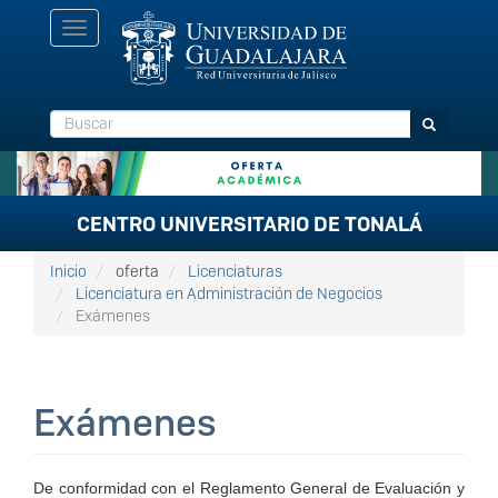
Pasar
Toggle
al
navigation
contenido
principal
Buscar
Buscar
CENTRO UNIVERSITARIO DE TONALÁ
Inicio
oferta
Licenciaturas
Licenciatura en Administración de Negocios
Exámenes
Exámenes
De conformidad con el Reglamento General de Evaluación y