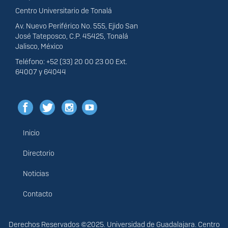
Centro Universitario de Tonalá
Av. Nuevo Periférico No. 555, Ejido San
José Tateposco, C.P. 45425, Tonalá
Jalisco, México
Teléfono: +52 (33) 20 00 23 00 Ext.
64007 y 64044
Inicio
Menú
principal
Directorio
Noticias
Contacto
Derechos
Derechos Reservados ©2025. Universidad de Guadalajara. Centro