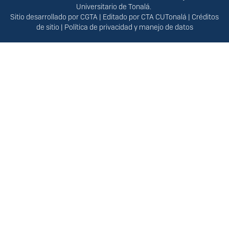
Universitario de Tonalá.
Sitio desarrollado por
CGTA
| Editado por
CTA CUTonalá
|
Créditos
de sitio
|
Política de privacidad y manejo de datos