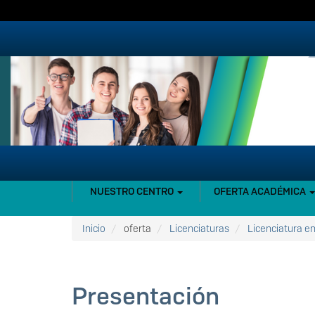
Pasar
al
contenido
principal
NAVEGACIÓN
NUESTRO CENTRO
OFERTA ACADÉMICA
PRINCIPAL
Inicio
oferta
Licenciaturas
Licenciatura e
Presentación