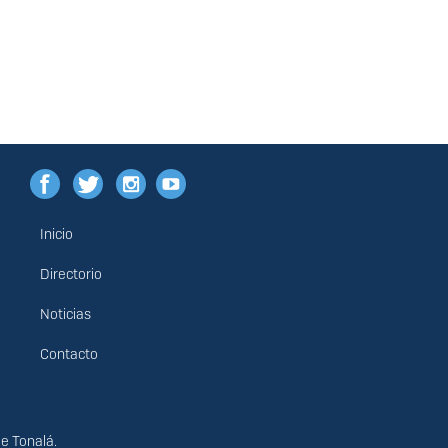
Inicio
Menú
principal
Directorio
Noticias
Contacto
de Tonalá.