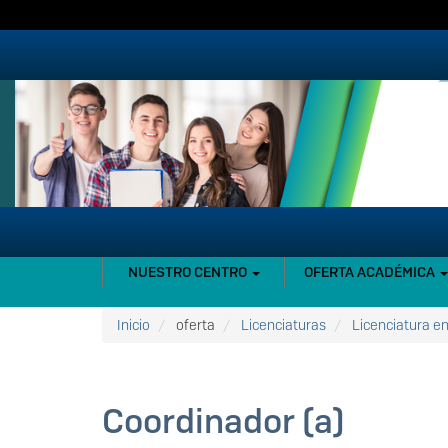
Pasar
al
contenido
principal
NAVEGACIÓN
NUESTRO CENTRO
OFERTA ACADÉMICA
PRINCIPAL
Inicio
oferta
Licenciaturas
Licenciatura e
Coordinador (a)