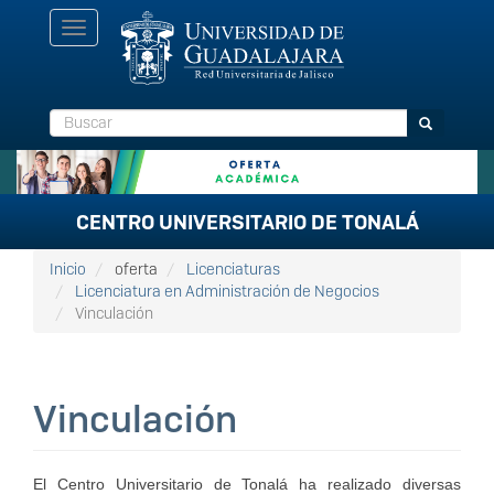
Pasar
Toggle
al
navigation
contenido
principal
Buscar
Buscar
CENTRO UNIVERSITARIO DE TONALÁ
Inicio
oferta
Licenciaturas
Licenciatura en Administración de Negocios
Vinculación
Vinculación
El Centro Universitario de Tonalá ha realizado diversas