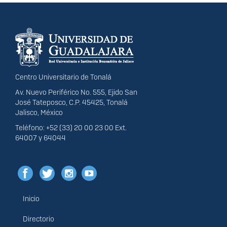
Información del
portal
Centro Universitario de Tonalá
Av. Nuevo Periférico No. 555, Ejido San
José Tateposco, C.P. 45425, Tonalá
Jalisco, México
Teléfono: +52 (33) 20 00 23 00 Ext.
64007 y 64044
Inicio
Menú
principal
Directorio