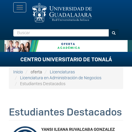
Pasar
Toggle
al
navigation
contenido
principal
Buscar
Buscar
CENTRO UNIVERSITARIO DE TONALÁ
Inicio
oferta
Licenciaturas
Licenciatura en Administración de Negocios
Estudiantes Destacados
Estudiantes Destacados
YANSI ILEANA RUVALCABA GONZALEZ