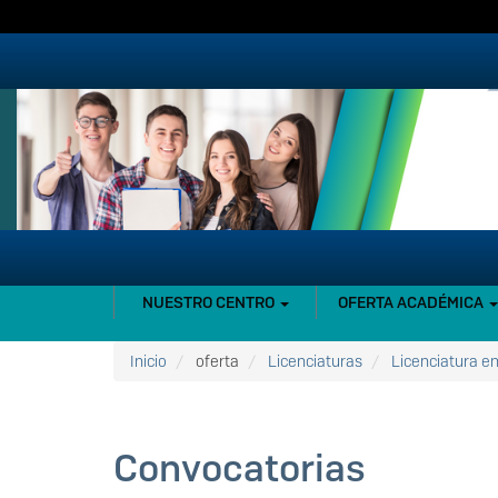
Pasar
al
contenido
principal
NAVEGACIÓN
NUESTRO CENTRO
OFERTA ACADÉMICA
PRINCIPAL
Inicio
oferta
Licenciaturas
Licenciatura e
Convocatorias