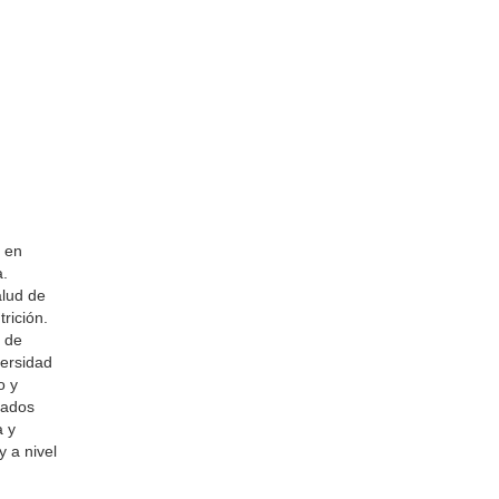
a en
a.
alud de
rición.
o de
versidad
o y
nados
a y
 a nivel