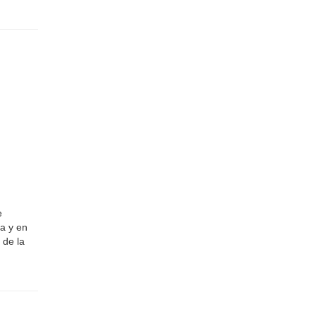
e
a y en
 de la