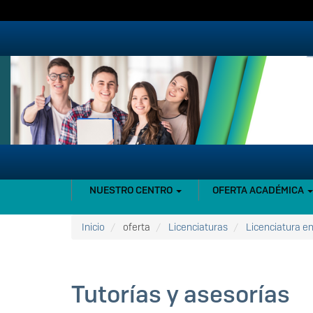
Pasar
al
contenido
principal
NAVEGACIÓN
NUESTRO CENTRO
OFERTA ACADÉMICA
PRINCIPAL
Inicio
oferta
Licenciaturas
Licenciatura en
Tutorías y asesorías