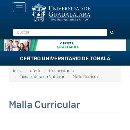
Pasar
Toggle
al
navigation
contenido
principal
Buscar
Buscar
CENTRO UNIVERSITARIO DE TONALÁ
Inicio
oferta
Licenciaturas
Licenciatura en Nutrición
Malla Curricular
Malla Curricular