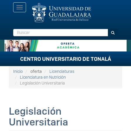
Pasar
Toggle
al
navigation
contenido
principal
Buscar
Buscar
CENTRO UNIVERSITARIO DE TONALÁ
Inicio
oferta
Licenciaturas
Licenciatura en Nutrición
Legislación Universitaria
Legislación
Universitaria