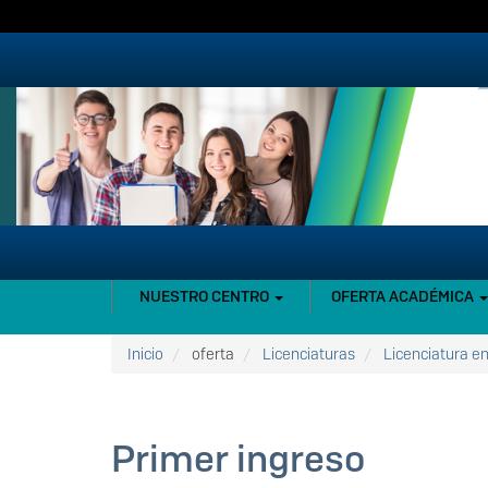
Pasar
al
contenido
principal
NAVEGACIÓN
NUESTRO CENTRO
OFERTA ACADÉMICA
PRINCIPAL
Inicio
oferta
Licenciaturas
Licenciatura en
Primer ingreso