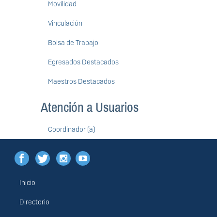
Movilidad
Vinculación
Bolsa de Trabajo
Egresados Destacados
Maestros Destacados
Atención a Usuarios
Coordinador (a)
Inicio
Menú
principal
Directorio