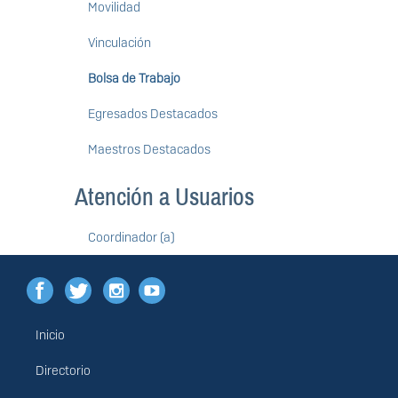
Movilidad
Vinculación
Bolsa de Trabajo
Egresados Destacados
Maestros Destacados
Atención a Usuarios
Coordinador (a)
Inicio
Menú
principal
Directorio