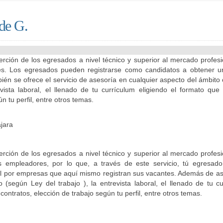
 de G.
erción de los egresados a nivel técnico y superior al mercado profesi
es. Los egresados pueden registrarse como candidatos a obtener u
ién se ofrece el servicio de asesoría en cualquier aspecto del ámbit
revista laboral, el llenado de tu currículum eligiendo el formato q
n tu perfil, entre otros temas.
jara
erción de los egresados a nivel técnico y superior al mercado profesi
os empleadores, por lo que, a través de este servicio, tú egresad
ral por empresas que aquí mismo registran sus vacantes. Además de a
 (según Ley del trabajo ), la entrevista laboral, el llenado de tu c
contratos, elección de trabajo según tu perfil, entre otros temas.