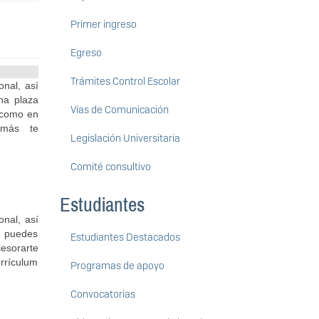
Primer ingreso
Egreso
Trámites Control Escolar
onal, así
na plaza
Vías de Comunicación
o como en
ue más te
Legislación Universitaria
Comité consultivo
Estudiantes
onal, así
o puedes
Estudiantes Destacados
sesorarte
urrículum
Programas de apoyo
Convocatorias