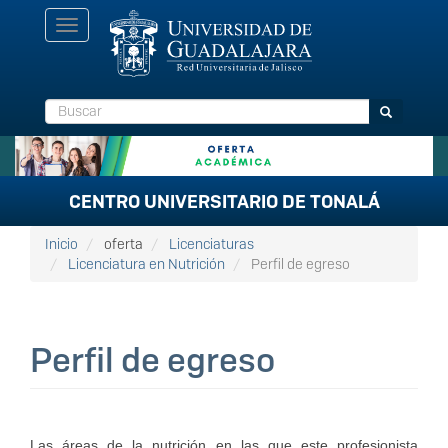
Pasar
Toggle
al
navigation
contenido
principal
Buscar
Buscar
CENTRO UNIVERSITARIO DE TONALÁ
Inicio
oferta
Licenciaturas
Licenciatura en Nutrición
Perfil de egreso
Perfil de egreso
Las áreas de la nutrición en las que este profesionista