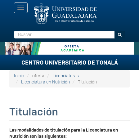
Pasar
Toggle
al
navigation
contenido
principal
Buscar
Buscar
CENTRO UNIVERSITARIO DE TONALÁ
Inicio
oferta
Licenciaturas
Licenciatura en Nutrición
Titulación
Titulación
Las modalidades de titulación para la Licenciatura en
Nutrición son las siguientes: