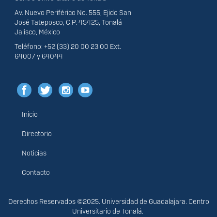
Av. Nuevo Periférico No. 555, Ejido San
José Tateposco, C.P. 45425, Tonalá
Jalisco, México
Teléfono: +52 (33) 20 00 23 00 Ext.
64007 y 64044
Inicio
Menú
principal
Directorio
Noticias
Contacto
Derechos
Derechos Reservados ©2025. Universidad de Guadalajara. Centro
Universitario de Tonalá.