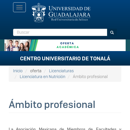
Pasar
Toggle
al
navigation
contenido
principal
Buscar
Buscar
CENTRO UNIVERSITARIO DE TONALÁ
Inicio
oferta
Licenciaturas
Licenciatura en Nutrición
Ámbito profesional
Ámbito profesional
La Asociación Mexicana de Miembros de Facultades y