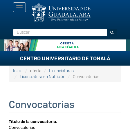
Pasar
Toggle
al
navigation
contenido
principal
Buscar
Buscar
CENTRO UNIVERSITARIO DE TONALÁ
Inicio
oferta
Licenciaturas
Licenciatura en Nutrición
Convocatorias
Convocatorias
Título de la convocatoria: 
Convocatorias