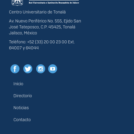
Centro Universitario de Tonalá
Av. Nuevo Periférico No. 555, Ejido San
José Tateposco, C.P. 45425, Tonalá
Jalisco, México
Teléfono: +52 (33) 20 00 23 00 Ext.
64007 y 64044
Inicio
Menú
principal
Directorio
Noticias
Contacto