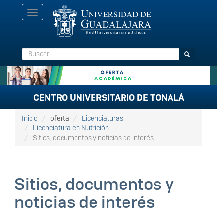
Pasar
Toggle
al
navigation
contenido
principal
Buscar
Buscar
CENTRO UNIVERSITARIO DE TONALÁ
Inicio
oferta
Licenciaturas
Licenciatura en Nutrición
Sitios, documentos y noticias de interés
Sitios, documentos y
noticias de interés