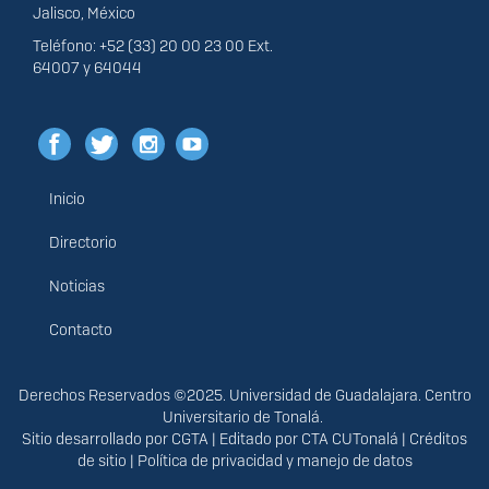
Jalisco, México
Teléfono: +52 (33) 20 00 23 00 Ext.
64007 y 64044
Inicio
Menú
principal
Directorio
Noticias
Contacto
Derechos
Derechos Reservados ©2025. Universidad de Guadalajara. Centro
Universitario de Tonalá.
Sitio desarrollado por
CGTA
| Editado por
CTA CUTonalá
|
Créditos
de sitio
|
Política de privacidad y manejo de datos