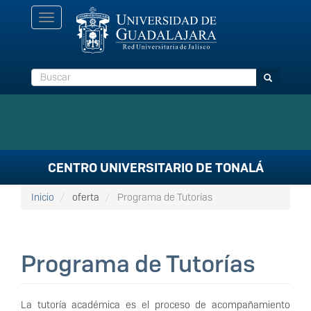
Pasar
Toggle
al
navigation
contenido
principal
Buscar
Buscar
CENTRO UNIVERSITARIO DE TONALÁ
Inicio
oferta
Programa de Tutorías
Programa de Tutorías
La tutoría académica es el proceso de acompañamiento