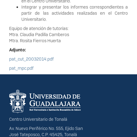
en el Centro Universitario.
Integrar y presentar los informes correspondientes a
partir de las actividades realizadas en el Centro
Universitario.
Equipo de atención de tutorías:
Mtra. Claudia Padilla Camberos
Mtra. Rosita Fierros Huerta
Adjunto:
pat_cut_20032014.pdf
pat_mpc.pdf
Información del
portal
Centro Universitario de Tonalá
Av. Nuevo Periférico No. 555, Ejido San
José Tateposco, C.P. 45425, Tonalá