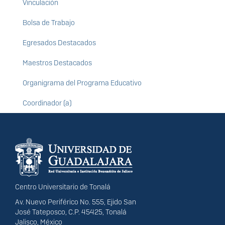
Vinculación
Bolsa de Trabajo
Egresados Destacados
Maestros Destacados
Organigrama del Programa Educativo
Coordinador (a)
Información del
portal
Centro Universitario de Tonalá
Av. Nuevo Periférico No. 555, Ejido San
José Tateposco, C.P. 45425, Tonalá
Jalisco, México