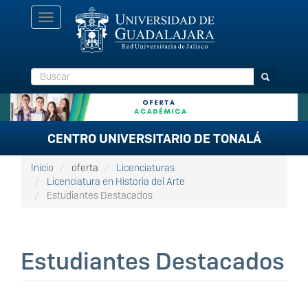
Pasar
Toggle
al
navigation
contenido
principal
Buscar
Buscar
CENTRO UNIVERSITARIO DE TONALÁ
Inicio
oferta
Licenciaturas
Licenciatura en Historia del Arte
Estudiantes Destacados
Estudiantes Destacados