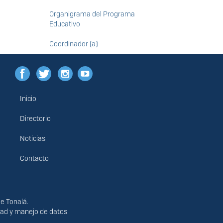
Organigrama del Programa
Educativo
Coordinador (a)
Inicio
Menú
principal
Directorio
Noticias
Contacto
de Tonalá.
idad y manejo de datos