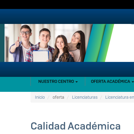
Pasar
al
contenido
principal
NAVEGACIÓN
NUESTRO CENTRO
OFERTA ACADÉMICA
PRINCIPAL
Inicio
oferta
Licenciaturas
Licenciatura en
Calidad Académica