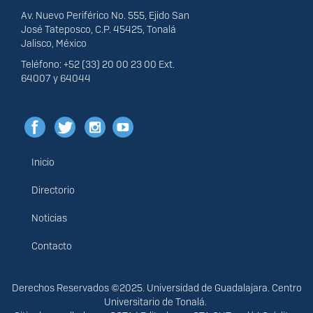
Av. Nuevo Periférico No. 555, Ejido San
José Tateposco, C.P. 45425, Tonalá
Jalisco, México
Teléfono: +52 (33) 20 00 23 00 Ext.
64007 y 64044
Inicio
Menú
principal
Directorio
Noticias
Contacto
Derechos
Derechos Reservados ©2025. Universidad de Guadalajara. Centro
Universitario de Tonalá.