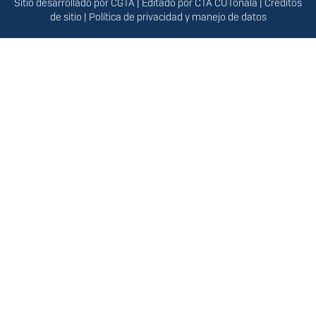
Sitio desarrollado por
CGTA
| Editado por
CTA CUTonalá
|
Créditos
de sitio
|
Política de privacidad y manejo de datos