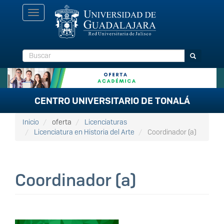
Pasar
Toggle
al
navigation
contenido
principal
Buscar
Buscar
CENTRO UNIVERSITARIO DE TONALÁ
Inicio
oferta
Licenciaturas
Licenciatura en Historia del Arte
Coordinador (a)
Coordinador (a)