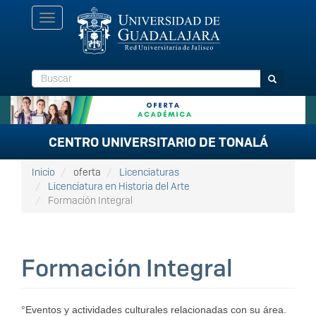
Pasar
Toggle
al
navigation
contenido
principal
Buscar
Buscar
CENTRO UNIVERSITARIO DE TONALÁ
Inicio
oferta
Licenciaturas
Licenciatura en Historia del Arte
Formación Integral
Formación Integral
°Eventos y actividades culturales relacionadas con su área.