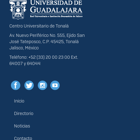
portal
Centro Universitario de Tonalá
Av. Nuevo Periférico No. 555, Ejido San
José Tateposco, C.P. 45425, Tonalá
Jalisco, México
Teléfono: +52 (33) 20 00 23 00 Ext.
64007 y 64044
Inicio
Menú
principal
Directorio
Noticias
Contacto