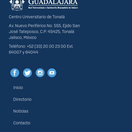
Centro Universitario de Tonalá
Av. Nuevo Periférico No. 555, Ejido San
José Tateposco, C.P. 45425, Tonalá
Jalisco, México
Teléfono: +52 (33) 20 00 23 00 Ext.
64007 y 64044
Inicio
Menú
principal
Directorio
Noticias
Contacto