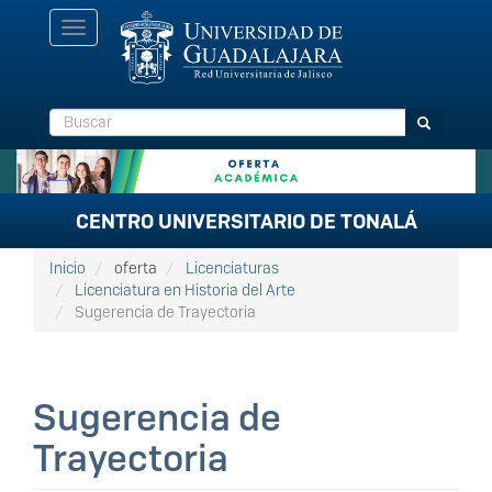
Pasar
Toggle
al
navigation
contenido
principal
Buscar
Buscar
CENTRO UNIVERSITARIO DE TONALÁ
Inicio
oferta
Licenciaturas
Licenciatura en Historia del Arte
Sugerencia de Trayectoria
Sugerencia de
Trayectoria