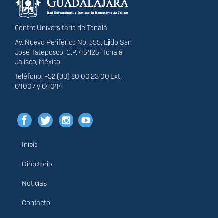
Centro Universitario de Tonalá
Av. Nuevo Periférico No. 555, Ejido San
José Tateposco, C.P. 45425, Tonalá
Jalisco, México
Teléfono: +52 (33) 20 00 23 00 Ext.
64007 y 64044
Inicio
Menú
principal
Directorio
Noticias
Contacto