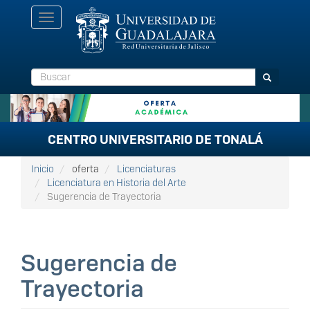
Pasar
Toggle
al
navigation
contenido
principal
Buscar
Buscar
CENTRO UNIVERSITARIO DE TONALÁ
Inicio
oferta
Licenciaturas
Licenciatura en Historia del Arte
Sugerencia de Trayectoria
Sugerencia de
Trayectoria