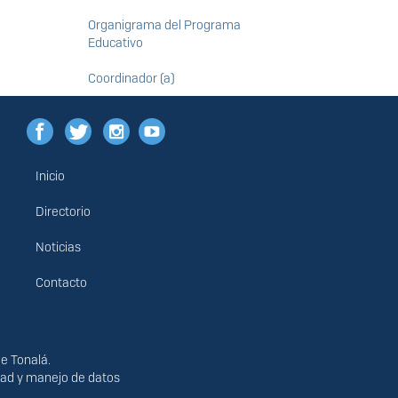
Organigrama del Programa
Educativo
Coordinador (a)
Inicio
Menú
principal
Directorio
Noticias
Contacto
de Tonalá.
idad y manejo de datos