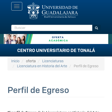
Pasar
Toggle
al
navigation
contenido
principal
Buscar
Buscar
CENTRO UNIVERSITARIO DE TONALÁ
Inicio
oferta
Licenciaturas
Licenciatura en Historia del Arte
Perfil de Egreso
Perfil de Egreso