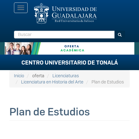
Pasar
Toggle
al
navigation
contenido
principal
Buscar
Buscar
CENTRO UNIVERSITARIO DE TONALÁ
Inicio
oferta
Licenciaturas
Licenciatura en Historia del Arte
Plan de Estudios
Plan de Estudios