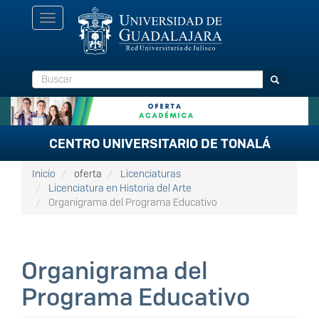
Pasar
Toggle
al
navigation
contenido
principal
Buscar
Buscar
CENTRO UNIVERSITARIO DE TONALÁ
Inicio
oferta
Licenciaturas
Licenciatura en Historia del Arte
Organigrama del Programa Educativo
Organigrama del
Programa Educativo