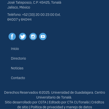
José Tateposco, C.P. 45425, Tonalá
Jalisco, México
Teléfono: +52 (33) 20 00 23 00 Ext.
64007 y 64044
Inicio
Menú
principal
Directorio
Noticias
Contacto
Derechos
Derechos Reservados ©2025. Universidad de Guadalajara. Centro
Universitario de Tonalá.
Sitio desarrollado por
CGTA
| Editado por
CTA CUTonalá
|
Créditos
de sitio
|
Política de privacidad y manejo de datos