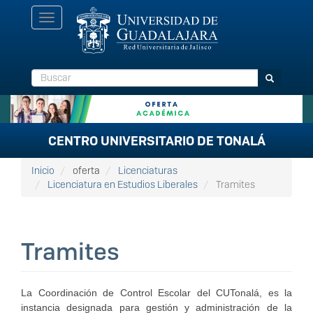
Pasar
Toggle
al
navigation
contenido
principal
Buscar
Buscar
CENTRO UNIVERSITARIO DE TONALÁ
Inicio
oferta
Licenciaturas
Licenciatura en Estudios Liberales
Tramites
Tramites
La Coordinación de Control Escolar del CUTonalá, es la
instancia designada para gestión y administración de la