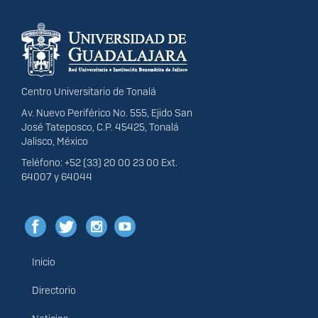
Información del
portal
Centro Universitario de Tonalá
Av. Nuevo Periférico No. 555, Ejido San
José Tateposco, C.P. 45425, Tonalá
Jalisco, México
Teléfono: +52 (33) 20 00 23 00 Ext.
64007 y 64044
Inicio
Menú
principal
Directorio