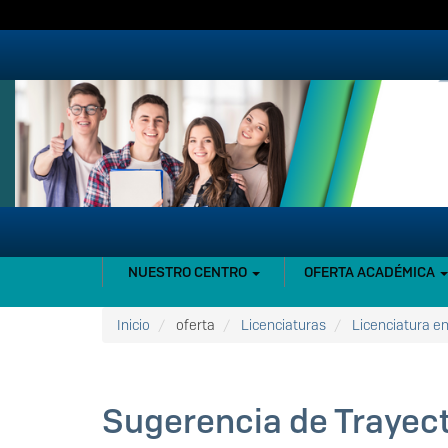
Pasar
al
contenido
principal
NAVEGACIÓN
NUESTRO CENTRO
OFERTA ACADÉMICA
PRINCIPAL
Inicio
oferta
Licenciaturas
Licenciatura en
Sugerencia de Trayect