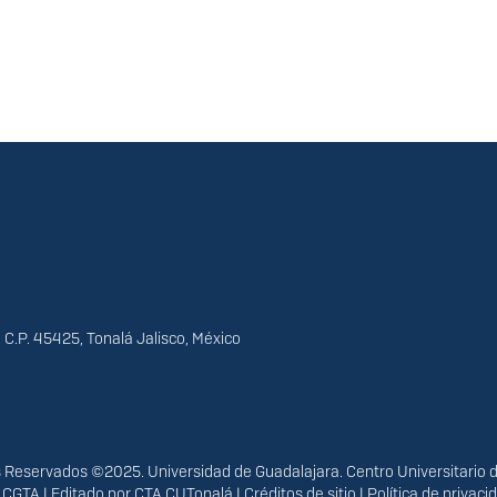
 C.P. 45425, Tonalá Jalisco, México
Reservados ©2025. Universidad de Guadalajara. Centro Universitario 
r
CGTA
| Editado por
CTA CUTonalá
|
Créditos de sitio
|
Política de privac