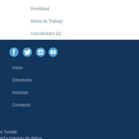
Movilidad
Bolsa de Trabajo
Coordinador (a)
Inicio
Menú
principal
Directorio
Noticias
Contacto
de Tonalá.
idad y manejo de datos