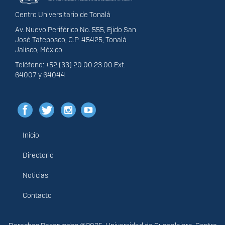
Centro Universitario de Tonalá
Av. Nuevo Periférico No. 555, Ejido San
José Tateposco, C.P. 45425, Tonalá
Jalisco, México
Teléfono: +52 (33) 20 00 23 00 Ext.
64007 y 64044
Inicio
Menú
principal
Directorio
Noticias
Contacto
Derechos