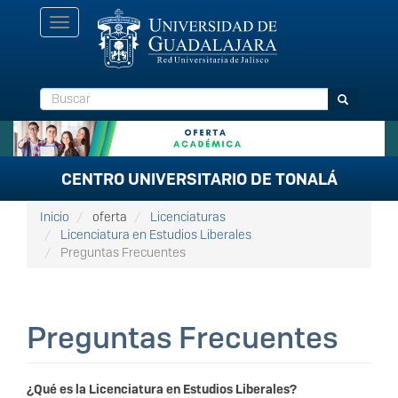
Pasar
Toggle
al
navigation
contenido
principal
Buscar
Buscar
CENTRO UNIVERSITARIO DE TONALÁ
Inicio
oferta
Licenciaturas
Licenciatura en Estudios Liberales
Preguntas Frecuentes
Preguntas Frecuentes
¿Qué es la Licenciatura en Estudios Liberales?