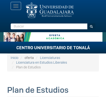
Pasar
Toggle
al
navigation
contenido
principal
Buscar
Buscar
CENTRO UNIVERSITARIO DE TONALÁ
Inicio
oferta
Licenciaturas
Licenciatura en Estudios Liberales
Plan de Estudios
Plan de Estudios