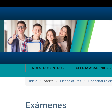
Pasar
al
contenido
principal
NAVEGACIÓN
NUESTRO CENTRO
OFERTA ACADÉMICA
PRINCIPAL
Inicio
oferta
Licenciaturas
Licenciatura en
Exámenes