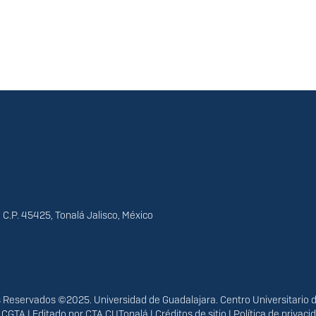
 C.P. 45425, Tonalá Jalisco, México
Reservados ©2025. Universidad de Guadalajara. Centro Universitario 
r
CGTA
| Editado por
CTA CUTonalá
|
Créditos de sitio
|
Política de privac