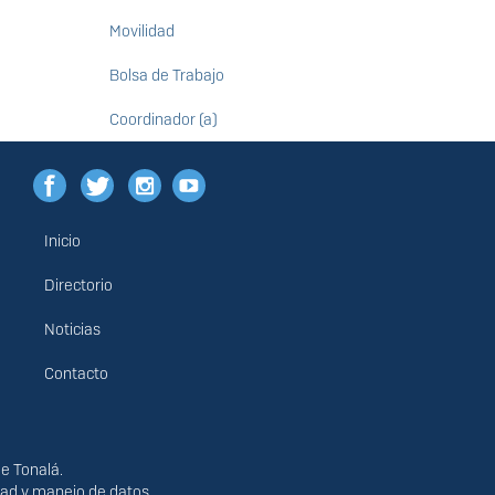
Movilidad
Bolsa de Trabajo
Coordinador (a)
Inicio
Menú
principal
Directorio
Noticias
Contacto
de Tonalá.
idad y manejo de datos