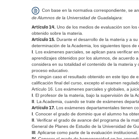
Con base en la normativa correspondiente, se ane
de Alumnos de la Universidad de Guadalajara
:
Artículo 14.
Uno de los medios de evaluación son los
obtenido sobre la materia.
Artículo 15.
Durante el desarrollo de la materia y a s
determinación de la Academia, los siguientes tipos d
I
. Los exámenes parciales, se aplican para verificar e
aprendizajes obtenidos por los alumnos, de acuerdo a 
considera en su totalidad el contenido de la materia y
proceso educativo.
En ningún caso el resultado obtenido en este tipo de
calificación final del curso, excepto el examen regulado
Artículo 16. Los exámenes parciales y globales, a juic
I
. El profesor de la materia, bajo la supervisión de la 
II
. La Academia, cuando se trate de exámenes depart
Artículo 17.
Los exámenes departamentales tienen com
I
. Conocer el grado de dominio que el alumno ha obten
II
. Verificar el grado de avance del programa de la mat
General de Planes de Estudio de la Universidad de Gu
III
. Aplicarse como parte de la evaluación institucional,
IV
. Conocer el grado de homogeneidad en los aprendiz