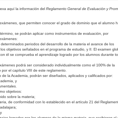
xa aquí la información del
Reglamento General de Evaluación y Prom
 exámenes, que permiten conocer el grado de dominio que el alumno 
u término, se podrán aplicar como instrumentos de evaluación, por
e exámenes:
n determinados periodos del desarrollo de la materia el avance de los
los objetivos señalados en el programa de estudio, y II. El examen glo
 con él se comprueba el aprendizaje logrado por los alumnos durante to
 exámenes podrá ser considerado individualmente como el 100% de la
 por el capítulo VIII de este reglamento.
io de la Academia, podrán ser diseñados, aplicados y calificados por:
Academia, y
amentales.
o objetivos:
ido sobre la materia;
eria, de conformidad con lo establecido en el artículo 21 del Reglamen
adalajara;
 y
ajes logrados por los alumnos de la misma materia, que recibieron el