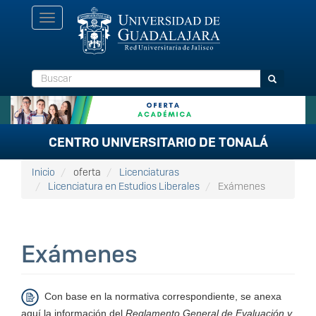
Pasar
Toggle
al
navigation
contenido
principal
Buscar
Buscar
CENTRO UNIVERSITARIO DE TONALÁ
Inicio
oferta
Licenciaturas
Licenciatura en Estudios Liberales
Exámenes
Exámenes
Con base en la normativa correspondiente, se anexa
aquí la información del
Reglamento General de Evaluación y