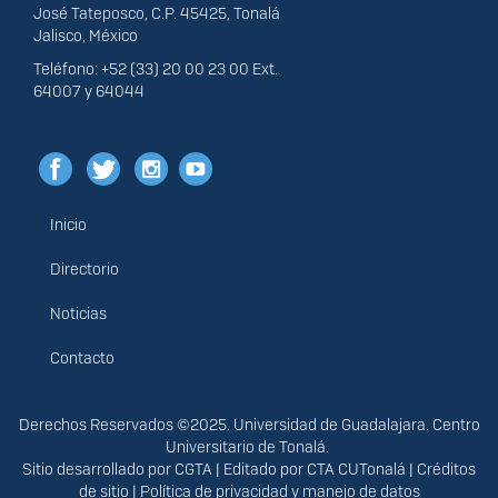
José Tateposco, C.P. 45425, Tonalá
Jalisco, México
Teléfono: +52 (33) 20 00 23 00 Ext.
64007 y 64044
Inicio
Menú
principal
Directorio
Noticias
Contacto
Derechos
Derechos Reservados ©2025. Universidad de Guadalajara. Centro
Universitario de Tonalá.
Sitio desarrollado por
CGTA
| Editado por
CTA CUTonalá
|
Créditos
de sitio
|
Política de privacidad y manejo de datos