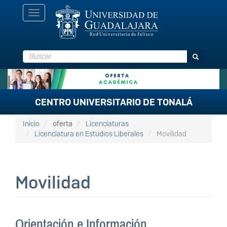
Pasar
Toggle
al
navigation
contenido
principal
Buscar
Buscar
CENTRO UNIVERSITARIO DE TONALÁ
Inicio
oferta
Licenciaturas
Licenciatura en Estudios Liberales
Movilidad
Movilidad
Orientación e Información