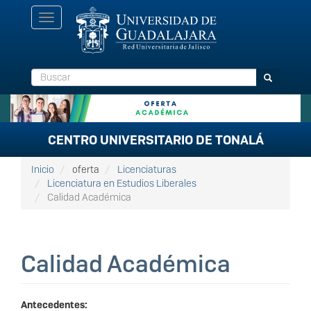
Pasar
Toggle
al
navigation
contenido
principal
Buscar
Buscar
CENTRO UNIVERSITARIO DE TONALÁ
Inicio
oferta
Licenciaturas
Licenciatura en Estudios Liberales
Calidad Académica
Calidad Académica
Antecedentes: