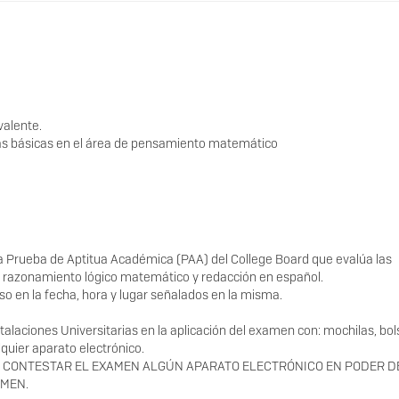
valente.
zas básicas en el área de pensamiento matemático
 la Prueba de Aptitua Académica (PAA) del College Board que evalúa las
a, razonamiento lógico matemático y redacción en español.
eso en la fecha, hora y lugar señalados en la misma.
aciones Universitarias en la aplicación del examen con: mochilas, bol
quier aparato electrónico.
A CONTESTAR EL EXAMEN ALGÚN APARATO ELECTRÓNICO EN PODER D
AMEN.