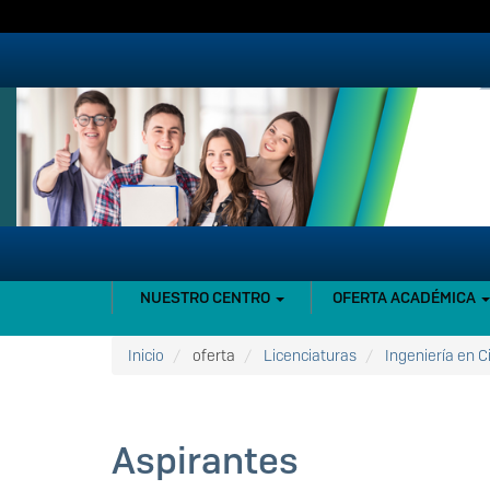
Pasar
al
contenido
principal
NAVEGACIÓN
NUESTRO CENTRO
OFERTA ACADÉMICA
PRINCIPAL
Inicio
oferta
Licenciaturas
Ingeniería en 
Aspirantes