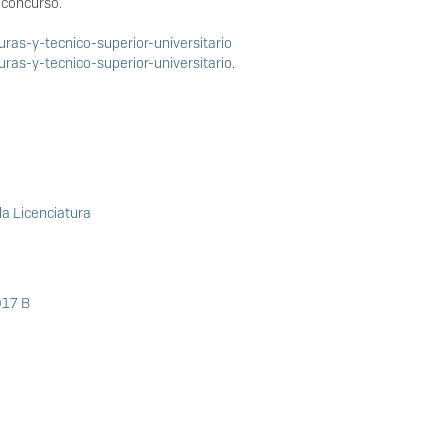
e concurso.
uras-y-tecnico-superior-universitario
uras-y-tecnico-superior-universitario
.
la Licenciatura
017 B