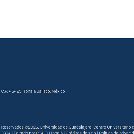
 C.P. 45425, Tonalá Jalisco, México
Reservados ©2025. Universidad de Guadalajara. Centro Universitario 
r
CGTA
| Editado por
CTA CUTonalá
|
Créditos de sitio
|
Política de privac