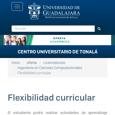
Pasar
Toggle
al
navigation
contenido
principal
Buscar
Buscar
CENTRO UNIVERSITARIO DE TONALÁ
Inicio
oferta
Licenciaturas
Ingeniería en Ciencias Computacionales
Flexibilidad curricular
Flexibilidad curricular
El estudiante podrá realizar actividades de aprendizaje