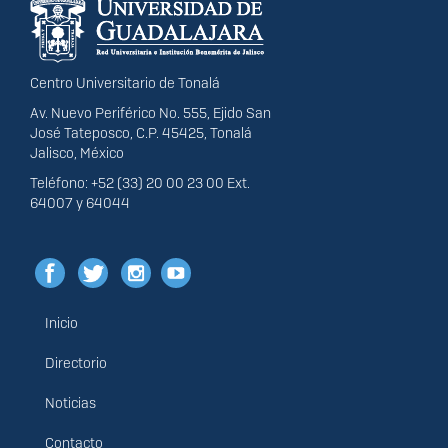
portal
Centro Universitario de Tonalá
Av. Nuevo Periférico No. 555, Ejido San
José Tateposco, C.P. 45425, Tonalá
Jalisco, México
Teléfono: +52 (33) 20 00 23 00 Ext.
64007 y 64044
Inicio
Menú
principal
Directorio
Noticias
Contacto