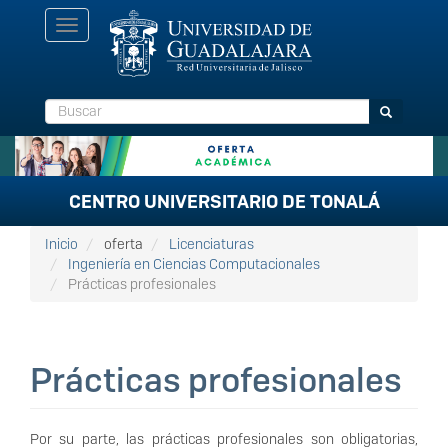
Pasar
Toggle
al
navigation
contenido
principal
Buscar
Buscar
CENTRO UNIVERSITARIO DE TONALÁ
Inicio
oferta
Licenciaturas
Ingeniería en Ciencias Computacionales
Prácticas profesionales
Prácticas profesionales
Por su parte, las prácticas profesionales
son obligatorias,